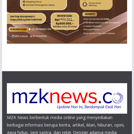
MZK News berbentuk media online yang menyediakan
berbagai informasi berupa berita, artikel, iklan, hiburan, opini,
gaya hidup, seni sastra, dan religi. Dengan adanya media