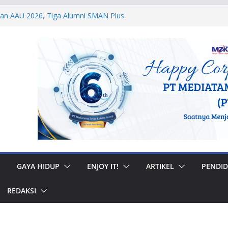
dan AAU 2026, Tiga Alumni SMAN Plus
stasi Membanggakan
egal di Musi Banyuasin, Efriadi Buka Suara
an Putusan PA
 Taruna Akpol Dampingi Siswa Sekolah
Taruna Bhakti 2026
anan Prajurit, Kodaeral V Hadiri Syukuran
BRI Surabaya
 Internasional, Personel Lanud Sulaiman
 Peserta World Boomerang Championship
GAYA HIDUP
ENJOY IT!
ARTIKEL
PENDID
REDAKSI