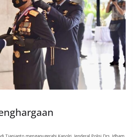
Penghargaan
i Tjanjanto menganugerahi Kapolri, Jenderal Polisi Drs. Idham