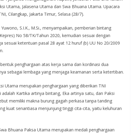
a Paksi Utama, Jalasena Utama dan Swa Bhuana Utama. Upacara
, Cilangkap, Jakarta Timur, Selasa (28/7).
 Yuwono, S.I.K., M.Si., menyampaikan, pemberian bintang
(Kepres) No 58/TK/Tahun 2020, kemudian sesuai dengan
ga sesuai ketentuan pasal 28 ayat 12 huruf (b) UU No 20/2009
n.
entuk penghargaan atas kerja sama dan kordinasi dua
asnya sebagai lembaga yang menjaga keamanan serta ketertiban.
aksi Utama merupakan penghargaan yang diberikan TNI
dalah Kartika artinya bintang, Eka artinya satu, dan Paksi
sebut memiliki makna burung gagah perkasa tanpa tanding
ng kuat senantiasa menjunjung tinggi cita-cita, yaitu keluhuran
g Swa Bhuana Paksa Utama merupakan medali penghargaan