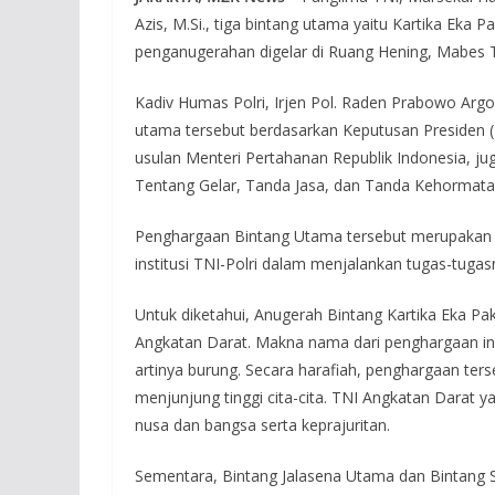
Azis, M.Si., tiga bintang utama yaitu Kartika Ek
penganugerahan digelar di Ruang Hening, Mabes TNI
Kadiv Humas Polri, Irjen Pol. Raden Prabowo Argo
utama tersebut berdasarkan Keputusan Presiden 
usulan Menteri Pertahanan Republik Indonesia, ju
Tentang Gelar, Tanda Jasa, dan Tanda Kehormata
Penghargaan Bintang Utama tersebut merupakan b
institusi TNI-Polri dalam menjalankan tugas-tug
Untuk diketahui, Anugerah Bintang Kartika Eka P
Angkatan Darat. Makna nama dari penghargaan ini a
artinya burung. Secara harafiah, penghargaan ter
menjunjung tinggi cita-cita. TNI Angkatan Darat ya
nusa dan bangsa serta keprajuritan.
Sementara, Bintang Jalasena Utama dan Bintan