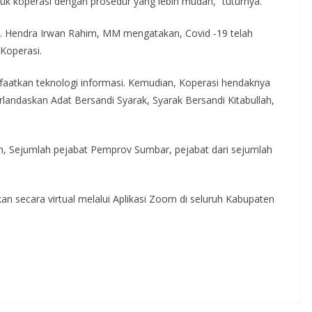
uk koperasi dengan prosedur yang lebih mudah,” tuturnya.
. Hendra Irwan Rahim, MM mengatakan, Covid -19 telah
Koperasi.
atkan teknologi informasi. Kemudian, Koperasi hendaknya
rlandaskan Adat Bersandi Syarak, Syarak Bersandi Kitabullah,
h, Sejumlah pejabat Pemprov Sumbar, pejabat dari sejumlah
kan secara virtual melalui Aplikasi Zoom di seluruh Kabupaten