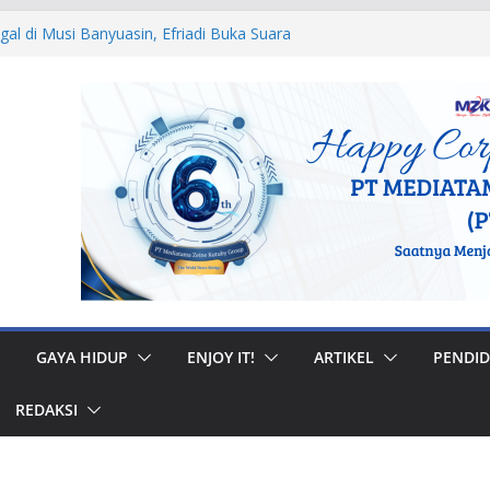
egal di Musi Banyuasin, Efriadi Buka Suara
n Putusan PA
 Ular dan Tawon, Damkar Sungai Penuh
Non-Kebakaran
dah Rumah di Gunung Kerinci, Anggota
astikan Bantuan Tepat Sasaran
W, Bupati Bursah Zarnubi Inisiasi
ih di Kota Lahat
 Muhidi Ajak Masyarakat Bangun
ntuk Jaga Ketertiban Sosial
GAYA HIDUP
ENJOY IT!
ARTIKEL
PENDID
REDAKSI