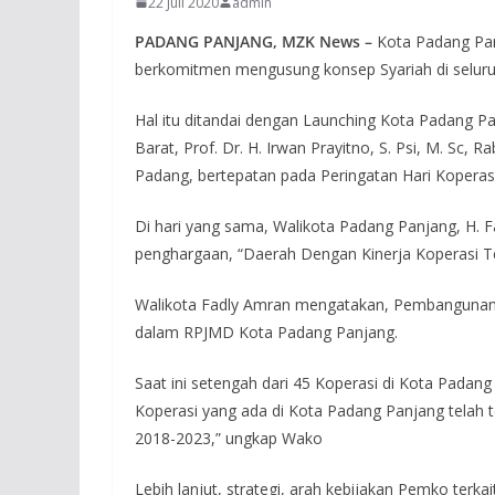
22 Juli 2020
admin
PADANG PANJANG, MZK News –
Kota Padang Pan
berkomitmen mengusung konsep Syariah di seluruh
Hal itu ditandai dengan Launching Kota Padang P
Barat, Prof. Dr. H. Irwan Prayitno, S. Psi, M. Sc, 
Padang, bertepatan pada Peringatan Hari Koperasi
Di hari yang sama, Walikota Padang Panjang, H.
penghargaan, “Daerah Dengan Kinerja Koperasi Te
Walikota Fadly Amran mengatakan, Pembangunan K
dalam RPJMD Kota Padang Panjang.
Saat ini setengah dari 45 Koperasi di Kota Padang
Koperasi yang ada di Kota Padang Panjang telah t
2018-2023,” ungkap Wako
Lebih lanjut, strategi, arah kebijakan Pemko te