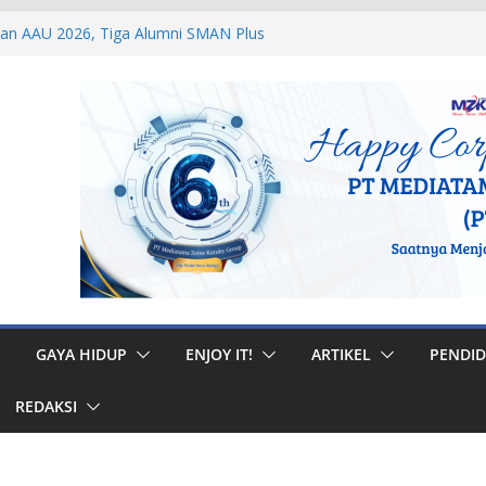
dan AAU 2026, Tiga Alumni SMAN Plus
stasi Membanggakan
egal di Musi Banyuasin, Efriadi Buka Suara
an Putusan PA
 Taruna Akpol Dampingi Siswa Sekolah
Taruna Bhakti 2026
anan Prajurit, Kodaeral V Hadiri Syukuran
BRI Surabaya
 Internasional, Personel Lanud Sulaiman
 Peserta World Boomerang Championship
GAYA HIDUP
ENJOY IT!
ARTIKEL
PENDID
REDAKSI