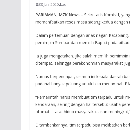
30 Juni 2020
admin
PARIAMAN, MZK News
– Sekretaris Komisi I, ya
memanfaatkan reses masa sidang kedua dengan me
Dalam pertemuan dengan anak nagari Katapiang, 
pemimpin Sumbar dan memilih Bupati pada pilka
Ia juga mengatakan, jika salah memilih pemimpin 
ditempat, sehingga perekonomian masyarakat jug
Nurnas berpendapat, selama ini kepala daerah ba
padahal banyak peluang untuk bisa menambah PAD
“Pemerintah harus membuat tim terpadu untuk me
kendaraan, seiring dengan hal tersebut usaha p
otomatis taraf hidup masyarakat akan meningkat,”
Ditambahkannya, tim terpadu bisa melibatkan berb