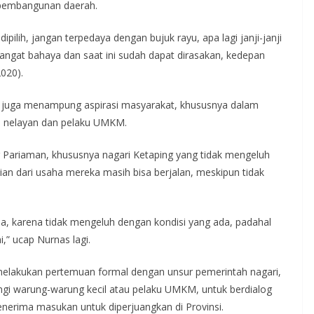
 pembangunan daerah.
dipilih, jangan terpedaya dengan bujuk rayu, apa lagi janji-janji
angat bahaya dan saat ini sudah dapat dirasakan, kedepan
2020).
s juga menampung aspirasi masyarakat, khususnya dalam
i nelayan dan pelaku UMKM.
Pariaman, khususnya nagari Ketaping yang tidak mengeluh
an dari usaha mereka masih bisa berjalan, meskipun tidak
, karena tidak mengeluh dengan kondisi yang ada, padahal
i,” ucap Nurnas lagi.
melakukan pertemuan formal dengan unsur pemerintah nagari,
ngi warung-warung kecil atau pelaku UMKM, untuk berdialog
erima masukan untuk diperjuangkan di Provinsi.