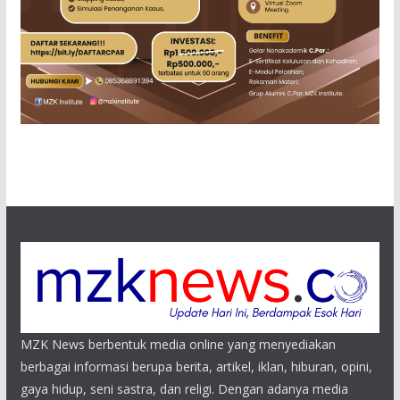
MZK News berbentuk media online yang menyediakan
berbagai informasi berupa berita, artikel, iklan, hiburan, opini,
gaya hidup, seni sastra, dan religi. Dengan adanya media