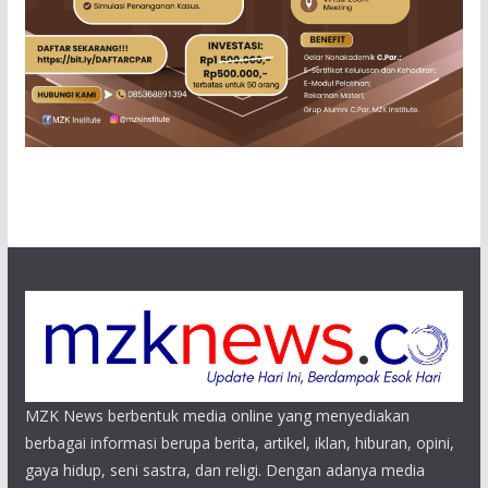
MZK News berbentuk media online yang menyediakan
berbagai informasi berupa berita, artikel, iklan, hiburan, opini,
gaya hidup, seni sastra, dan religi. Dengan adanya media