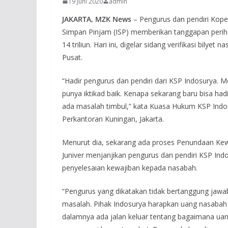
19 Juni 2020
admin
JAKARTA, MZK News
– Pengurus dan pendiri Kope
Simpan Pinjam (ISP) memberikan tanggapan perih
14 triliun. Hari ini, digelar sidang verifikasi bily
Pusat.
“Hadir pengurus dan pendiri dari KSP Indosurya.
punya iktikad baik. Kenapa sekarang baru bisa ha
ada masalah timbul,” kata Kuasa Hukum KSP Indos
Perkantoran Kuningan, Jakarta.
Menurut dia, sekarang ada proses Penundaan Kew
Juniver menjanjikan pengurus dan pendiri KSP In
penyelesaian kewajiban kepada nasabah.
“Pengurus yang dikatakan tidak bertanggung jaw
masalah. Pihak Indosurya harapkan uang nasabah bi
dalamnya ada jalan keluar tentang bagaimana uang 