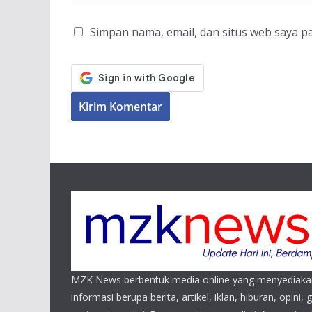
Simpan nama, email, dan situs web saya p
MZK News berbentuk media online yang menyediaka
informasi berupa berita, artikel, iklan, hiburan, opini, 