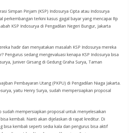
rasi Simpan Pinjam (KSP) Indosurya Cipta atau Indosurya
al perkembangan terkini kasus gagal bayar yang mencapai Rp
et nasabah KSP Indosurya di Pengadilan Negeri Bungur, Jakarta
 Mereka hadir dan menyatakan masalah KSP Indosurya mereka
dir? Pengurus sedang mengevaluasi kenapa KSP Indosurya bisa
urya, Juniver Girsang di Gedung Graha Surya, Taman
ajiban Pembayaran Utang (PKPU) di Pengadilan Niaga Jakarta.
dosurya, yaitu Henry Surya, sudah mempersiapkan proposal
ab sudah mempersiapkan proposal untuk menyelesaikan
sa kembali. Nanti akan dijelaskan di rapat kreditur. Di
bisa kembali seperti sedia kala dan pengurus bisa aktif