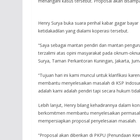
menangani kasus tersebut. Proposal akan disampaik
Henry Surya buka suara perihal kabar gagar bayar 
ketidakadilan yang dialami koperasi tersebut.
“Saya sebagai mantan pendiri dan mantan pengurus
terzalimi atas opini masyarakat pada oknum-oknu
Surya, Taman Perkantoran Kuningan, Jakarta, Juma
“Tujuan hari ini kami muncul untuk klarifikasi k
membantu menyelesaikan masalah di KSP Indosury
adalah kami adalah pendiri tapi secara hukum tidak
Lebih lanjut, Henry bilang kehadirannya dalam konf
berkomitmen membantu menyelesaikan permasala
mempersiapkan proposal penyelesaian masalah.
“Proposal akan diberikan di PKPU (Penundaan Ke