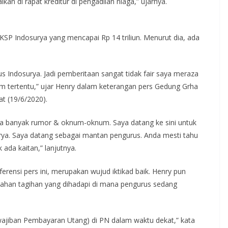
an di rapat kreditur di pengadilan niaga,” ujarnya.
KSP Indosurya yang mencapai Rp 14 triliun. Menurut dia, ada
 Indosurya. Jadi pemberitaan sangat tidak fair saya meraza
m tertentu,” ujar Henry dalam keterangan pers Gedung Grha
t (19/6/2020).
arena banyak rumor & oknum-oknum. Saya datang ke sini untuk
a. Saya datang sebagai mantan pengurus. Anda mesti tahu
 ada kaitan,” lanjutnya.
erensi pers ini, merupakan wujud iktikad baik. Henry pun
han tagihan yang dihadapi di mana pengurus sedang
wajiban Pembayaran Utang) di PN dalam waktu dekat,” kata