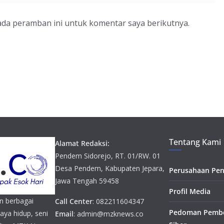
ada peramban ini untuk komentar saya berikutnya.
Tentang Kami
Alamat Redaksi:
Pendem Sidorejo, RT. 01/RW. 01
Desa Pendem, Kabupaten Jepara,
Perusahaan Pen
Jawa Tengah 59458
Profil Media
n berbagai
Call Center
: 082211604347
Pedoman Pembe
gaya hidup, seni
Email
: admin@mzknews.co