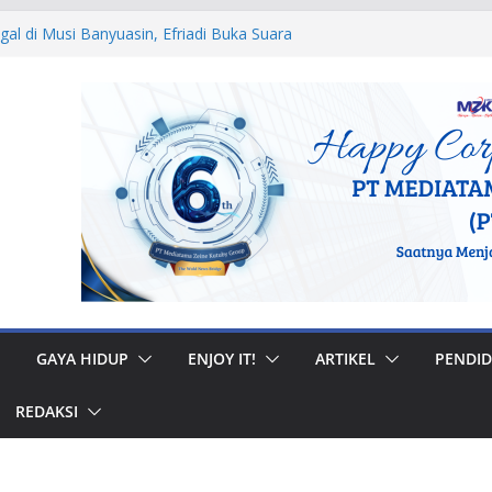
egal di Musi Banyuasin, Efriadi Buka Suara
n Putusan PA
 Ular dan Tawon, Damkar Sungai Penuh
Non-Kebakaran
dah Rumah di Gunung Kerinci, Anggota
astikan Bantuan Tepat Sasaran
W, Bupati Bursah Zarnubi Inisiasi
ih di Kota Lahat
 Muhidi Ajak Masyarakat Bangun
ntuk Jaga Ketertiban Sosial
GAYA HIDUP
ENJOY IT!
ARTIKEL
PENDID
REDAKSI