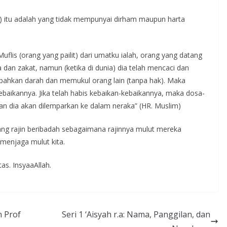
t) itu adalah yang tidak mempunyai dirham maupun harta
“Muflis (orang yang pailit) dari umatku ialah, orang yang datang
dan zakat, namun (ketika di dunia) dia telah mencaci dan
pahkan darah dan memukul orang lain (tanpa hak). Maka
kebaikannya. Jika telah habis kebaikan-kebaikannya, maka dosa-
n dia akan dilemparkan ke dalam neraka” (HR. Muslim)
yang rajin beribadah sebagaimana rajinnya mulut mereka
k menjaga mulut kita.
tas. InsyaaAllah.
n Prof
Seri 1 ‘Aisyah r.a: Nama, Panggilan, dan