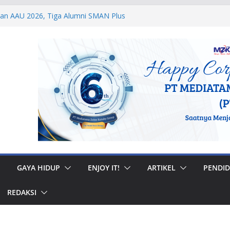
dan AAU 2026, Tiga Alumni SMAN Plus
stasi Membanggakan
egal di Musi Banyuasin, Efriadi Buka Suara
an Putusan PA
 Taruna Akpol Dampingi Siswa Sekolah
Taruna Bhakti 2026
anan Prajurit, Kodaeral V Hadiri Syukuran
BRI Surabaya
 Internasional, Personel Lanud Sulaiman
 Peserta World Boomerang Championship
GAYA HIDUP
ENJOY IT!
ARTIKEL
PENDID
REDAKSI