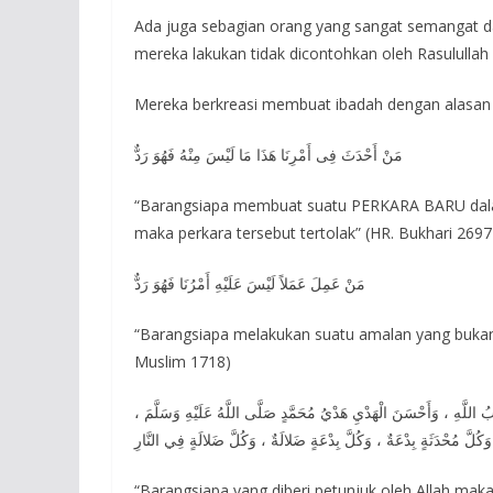
Ada juga sebagian orang yang sangat semangat d
mereka lakukan tidak dicontohkan oleh Rasulullah s
Mereka berkreasi membuat ibadah dengan alasan i
مَنْ أَحْدَثَ فِى أَمْرِنَا هَذَا مَا لَيْسَ مِنْهُ فَهُوَ رَدٌّ
“Barangsiapa membuat suatu PERKARA BARU dalam 
maka perkara tersebut tertolak” (HR. Bukhari 269
مَنْ عَمِلَ عَمَلاً لَيْسَ عَلَيْهِ أَمْرُنَا فَهُوَ رَدٌّ
“Barangsiapa melakukan suatu amalan yang bukan 
Muslim 1718)
ابُ اللَّهِ ، وَأَحْسَنَ الْهَدْيِ هَدْيُ مُحَمَّدٍ صَلَّى اللَّهُ عَلَيْهِ وَسَلَّمَ
وَكُلَّ مُحْدَثَةٍ بِدْعَةٌ ، وَكُلَّ بِدْعَةٍ ضَلالَةٌ ، وَكُلَّ ضَلالَةٍ فِي النَّارِ
“Barangsiapa yang diberi petunjuk oleh Allah mak