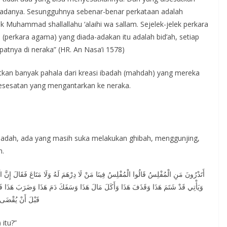
 padanya. Sesungguhnya sebenar-benar perkataan adalah
uk Muhammad shallallahu ‘alaihi wa sallam. Sejelek-jelek perkara
 (perkara agama) yang diada-adakan itu adalah bid’ah, setiap
atnya di neraka” (HR. An Nasa’i 1578)
tkan banyak pahala dari kreasi ibadah (mahdah) yang mereka
Kesesatan yang mengantarkan ke neraka.
ribadah, ada yang masih suka melakukan ghibah, menggunjing,
n.
أَتَدْرُونَ مَنِ الْمُفْلِسُ قَالُوا الْمُفْلِسُ فِينَا مَنْ لَا دِرْهَمَ لَهُ وَلَا مَتَاعَ فَقَالَ إِنَّ ا
وَيَأْتِي قَدْ شَتَمَ هَذَا وَقَذَفَ هَذَا وَأَكَلَ مَالَ هَذَا وَسَفَكَ دَمَ هَذَا وَضَرَبَ هَذَا فَي
قَبْلَ أَنْ يُقْضَى 
 itu?”