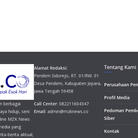
Tentang Kami
Alamat Redaksi:
Pendem Sidorejo, RT. 01/RW. 01
Desa Pendem, Kabupaten Jepara,
Perusahaan Pen
Jawa Tengah 59458
Profil Media
n berbagai
Call Center
: 082211604347
Pedoman Pembe
gaya hidup, seni
Email
: admin@mzknews.co
Siber
online MZK News
media yang
Kontak
ta-berita aktual,