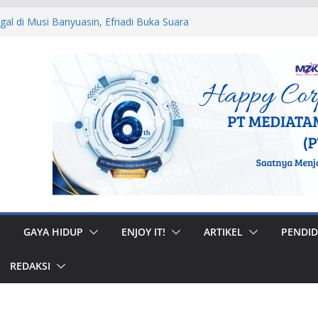
egal di Musi Banyuasin, Efriadi Buka Suara
n Putusan PA
 Ular dan Tawon, Damkar Sungai Penuh
Non-Kebakaran
dah Rumah di Gunung Kerinci, Anggota
astikan Bantuan Tepat Sasaran
W, Bupati Bursah Zarnubi Inisiasi
ih di Kota Lahat
 Muhidi Ajak Masyarakat Bangun
ntuk Jaga Ketertiban Sosial
GAYA HIDUP
ENJOY IT!
ARTIKEL
PENDID
REDAKSI