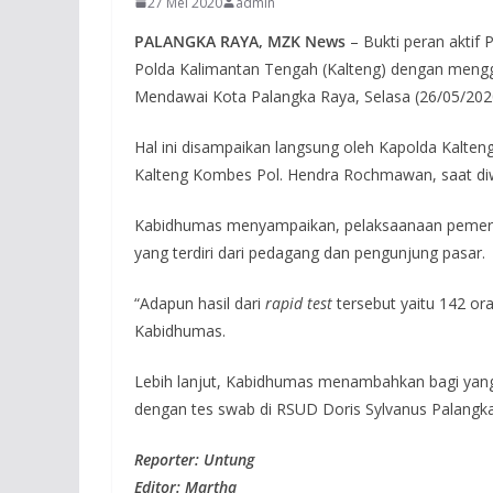
27 Mei 2020
admin
PALANGKA RAYA, MZK News
– Bukti peran aktif 
Polda Kalimantan Tengah (Kalteng) dengan meng
Mendawai Kota Palangka Raya, Selasa (26/05/202
Hal ini disampaikan langsung oleh Kapolda Kalteng
Kalteng Kombes Pol. Hendra Rochmawan, saat diwa
Kabidhumas menyampaikan, pelaksaanaan pemer
yang terdiri dari pedagang dan pengunjung pasar.
“Adapun hasil dari
rapid test
tersebut yaitu 142 ora
Kabidhumas.
Lebih lanjut, Kabidhumas menambahkan bagi yang d
dengan tes swab di RSUD Doris Sylvanus Palangk
Reporter: Untung
Editor: Martha