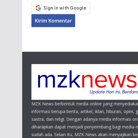
MZK News berbentuk media online yang menyediaka
informasi berupa berita, artikel, iklan, hiburan, opini, 
sastra, dan religi. Dengan adanya media informasi 
diharapkan dapat menjadi penyeimbang bagi media-
sudah ada. Selain itu, MZK News akan menyajikan beri