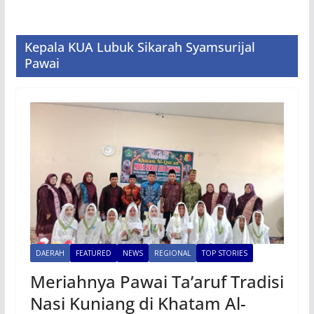
Kepala KUA Lubuk Sikarah Syamsurijal
Pawai
DAERAH
FEATURED
NEWS
REGIONAL
TOP STORIES
Meriahnya Pawai Ta’aruf Tradisi
Nasi Kuniang di Khatam Al-