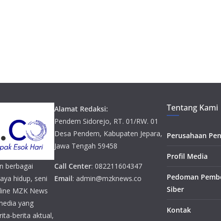
Tentang Kami
Alamat Redaksi:
Pendem Sidorejo, RT. 01/RW. 01
Desa Pendem, Kabupaten Jepara,
Perusahaan Pen
Jawa Tengah 59458
Profil Media
n berbagai
Call Center
: 082211604347
Pedoman Pembe
gaya hidup, seni
Email
: admin@mzknews.co
Siber
online MZK News
media yang
Kontak
ta-berita aktual,