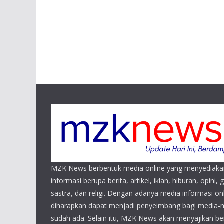
MZK News berbentuk media online yang menyediaka
informasi berupa berita, artikel, iklan, hiburan, opini, 
sastra, dan religi. Dengan adanya media informasi 
diharapkan dapat menjadi penyeimbang bagi media-
sudah ada. Selain itu, MZK News akan menyajikan beri