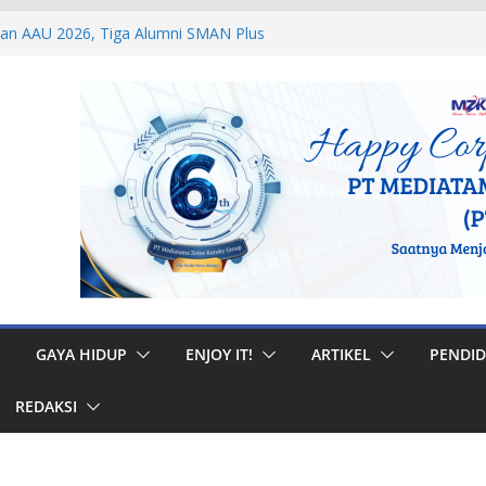
dan AAU 2026, Tiga Alumni SMAN Plus
stasi Membanggakan
egal di Musi Banyuasin, Efriadi Buka Suara
an Putusan PA
 Taruna Akpol Dampingi Siswa Sekolah
Taruna Bhakti 2026
anan Prajurit, Kodaeral V Hadiri Syukuran
BRI Surabaya
 Internasional, Personel Lanud Sulaiman
 Peserta World Boomerang Championship
GAYA HIDUP
ENJOY IT!
ARTIKEL
PENDID
REDAKSI