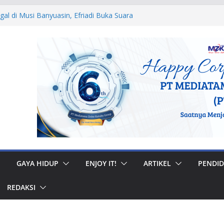
egal di Musi Banyuasin, Efriadi Buka Suara
n Putusan PA
 Ular dan Tawon, Damkar Sungai Penuh
Non-Kebakaran
dah Rumah di Gunung Kerinci, Anggota
astikan Bantuan Tepat Sasaran
W, Bupati Bursah Zarnubi Inisiasi
ih di Kota Lahat
 Muhidi Ajak Masyarakat Bangun
ntuk Jaga Ketertiban Sosial
GAYA HIDUP
ENJOY IT!
ARTIKEL
PENDID
REDAKSI