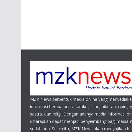
MZK News berbentuk media online yang menyediaka
informasi berupa berita, artikel, iklan, hiburan, opini, 
sastra, dan religi. Dengan adanya media informasi 
diharapkan dapat menjadi penyeimbang bagi media-
sudah ada. Selain itu, MZK News akan menyajikan beri