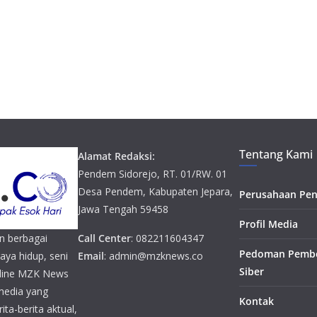
Tentang Kami
Alamat Redaksi:
Pendem Sidorejo, RT. 01/RW. 01
Desa Pendem, Kabupaten Jepara,
Perusahaan Pen
Jawa Tengah 59458
Profil Media
n berbagai
Call Center
: 082211604347
Pedoman Pembe
gaya hidup, seni
Email
: admin@mzknews.co
Siber
online MZK News
media yang
Kontak
ta-berita aktual,