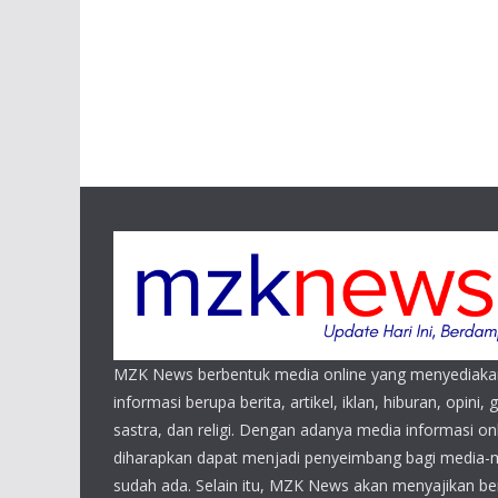
MZK News berbentuk media online yang menyediaka
informasi berupa berita, artikel, iklan, hiburan, opini, 
sastra, dan religi. Dengan adanya media informasi 
diharapkan dapat menjadi penyeimbang bagi media-
sudah ada. Selain itu, MZK News akan menyajikan beri