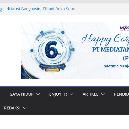
egal di Musi Banyuasin, Efriadi Buka Suara
n Putusan PA
 Ular dan Tawon, Damkar Sungai Penuh
Non-Kebakaran
dah Rumah di Gunung Kerinci, Anggota
astikan Bantuan Tepat Sasaran
W, Bupati Bursah Zarnubi Inisiasi
ih di Kota Lahat
 Muhidi Ajak Masyarakat Bangun
ntuk Jaga Ketertiban Sosial
GAYA HIDUP
ENJOY IT!
ARTIKEL
PENDID
REDAKSI