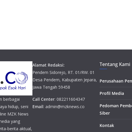
Tentang Kami
Alamat Redaksi:
Pendem Sidorejo, RT. 01/RW. 01
Desa Pendem, Kabupaten Jepara,
Perusahaan Pen
Jawa Tengah 59458
Profil Media
n berbagai
Call Center
: 082211604347
Pedoman Pembe
gaya hidup, seni
Email
: admin@mzknews.co
Siber
online MZK News
media yang
Kontak
ta-berita aktual,