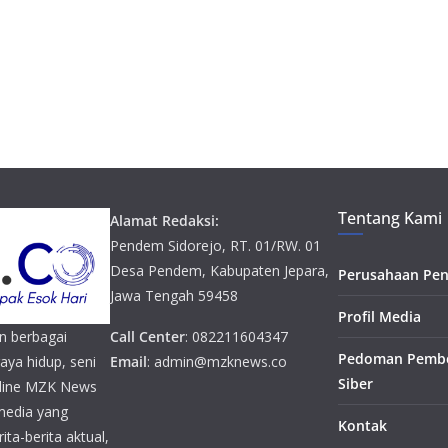
Tentang Kami
Alamat Redaksi:
Pendem Sidorejo, RT. 01/RW. 01
Desa Pendem, Kabupaten Jepara,
Perusahaan Pen
Jawa Tengah 59458
Profil Media
n berbagai
Call Center
: 082211604347
Pedoman Pembe
gaya hidup, seni
Email
: admin@mzknews.co
Siber
online MZK News
media yang
Kontak
ta-berita aktual,