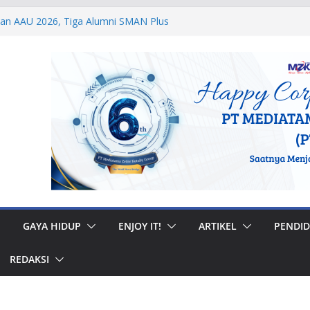
dan AAU 2026, Tiga Alumni SMAN Plus
stasi Membanggakan
egal di Musi Banyuasin, Efriadi Buka Suara
an Putusan PA
 Taruna Akpol Dampingi Siswa Sekolah
Taruna Bhakti 2026
anan Prajurit, Kodaeral V Hadiri Syukuran
BRI Surabaya
 Internasional, Personel Lanud Sulaiman
 Peserta World Boomerang Championship
GAYA HIDUP
ENJOY IT!
ARTIKEL
PENDID
REDAKSI