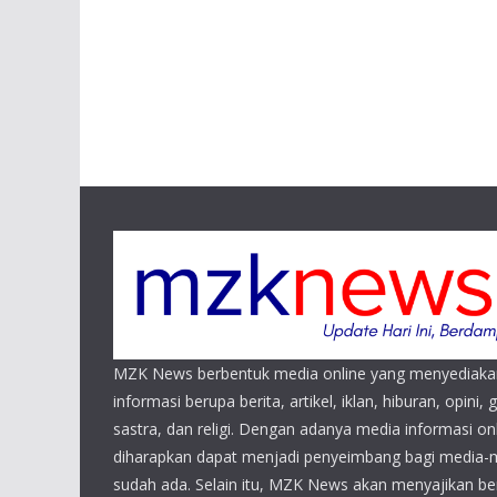
MZK News berbentuk media online yang menyediaka
informasi berupa berita, artikel, iklan, hiburan, opini, 
sastra, dan religi. Dengan adanya media informasi 
diharapkan dapat menjadi penyeimbang bagi media-
sudah ada. Selain itu, MZK News akan menyajikan beri