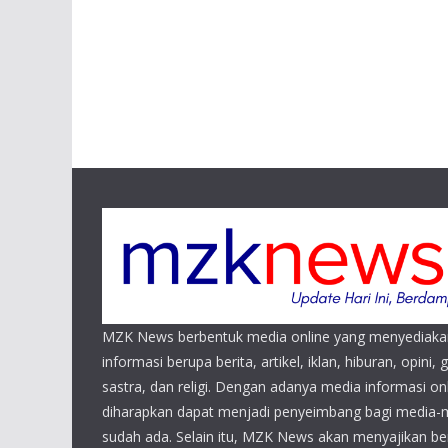
MZK News berbentuk media online yang menyediaka
informasi berupa berita, artikel, iklan, hiburan, opini, 
sastra, dan religi. Dengan adanya media informasi 
diharapkan dapat menjadi penyeimbang bagi media-
sudah ada. Selain itu, MZK News akan menyajikan beri