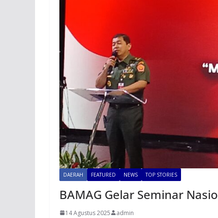
DAERAH
FEATURED
NEWS
TOP STORIES
BAMAG Gelar Seminar Nasio
14 Agustus 2025
admin