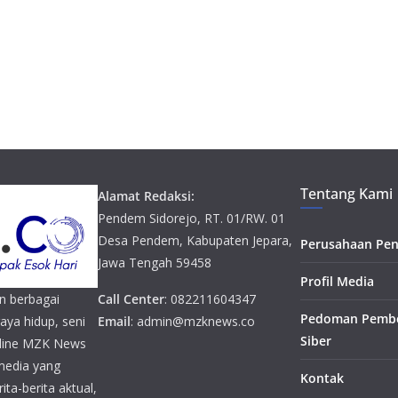
Tentang Kami
Alamat Redaksi:
Pendem Sidorejo, RT. 01/RW. 01
Desa Pendem, Kabupaten Jepara,
Perusahaan Pen
Jawa Tengah 59458
Profil Media
n berbagai
Call Center
: 082211604347
Pedoman Pembe
gaya hidup, seni
Email
: admin@mzknews.co
Siber
online MZK News
media yang
Kontak
ta-berita aktual,