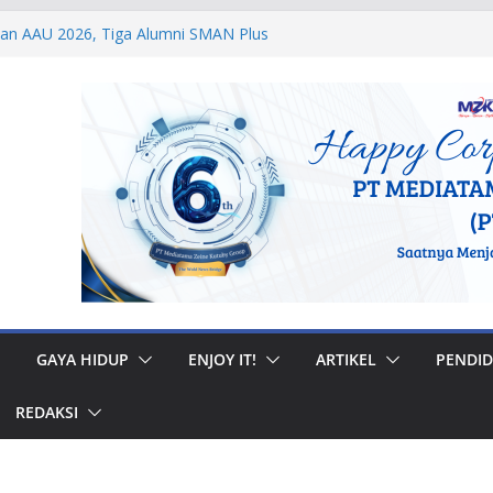
dan AAU 2026, Tiga Alumni SMAN Plus
stasi Membanggakan
egal di Musi Banyuasin, Efriadi Buka Suara
an Putusan PA
 Taruna Akpol Dampingi Siswa Sekolah
Taruna Bhakti 2026
anan Prajurit, Kodaeral V Hadiri Syukuran
BRI Surabaya
 Internasional, Personel Lanud Sulaiman
 Peserta World Boomerang Championship
GAYA HIDUP
ENJOY IT!
ARTIKEL
PENDID
REDAKSI