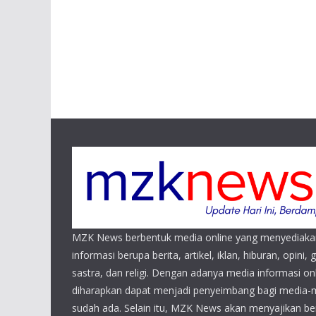
MZK News berbentuk media online yang menyediaka
informasi berupa berita, artikel, iklan, hiburan, opini, 
sastra, dan religi. Dengan adanya media informasi 
diharapkan dapat menjadi penyeimbang bagi media-
sudah ada. Selain itu, MZK News akan menyajikan beri