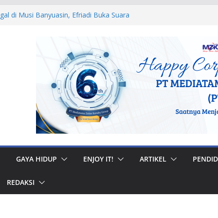
egal di Musi Banyuasin, Efriadi Buka Suara
n Putusan PA
 Ular dan Tawon, Damkar Sungai Penuh
Non-Kebakaran
dah Rumah di Gunung Kerinci, Anggota
astikan Bantuan Tepat Sasaran
W, Bupati Bursah Zarnubi Inisiasi
ih di Kota Lahat
 Muhidi Ajak Masyarakat Bangun
ntuk Jaga Ketertiban Sosial
GAYA HIDUP
ENJOY IT!
ARTIKEL
PENDID
REDAKSI