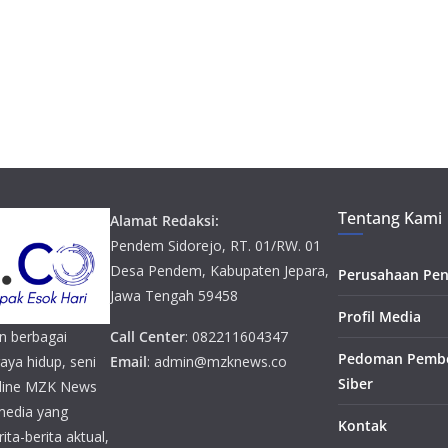
Tentang Kami
Alamat Redaksi:
Pendem Sidorejo, RT. 01/RW. 01
Desa Pendem, Kabupaten Jepara,
Perusahaan Pen
Jawa Tengah 59458
Profil Media
n berbagai
Call Center
: 082211604347
Pedoman Pembe
gaya hidup, seni
Email
: admin@mzknews.co
Siber
online MZK News
media yang
Kontak
ta-berita aktual,