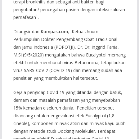
terapi bronkhitis dan sebagai anti bakteri bagi
pengobatan/ pencegahan pasien dengan infeksi saluran
1
pernafasan
.
Dilangsir dari
Kompas.com,
Ketua Umum
Perkumpulan Dokter Pengembang Obat Tradisional
dan Jamu Indonesia (PDPOTJI), Dr. Dr. Inggrid Tania,
M.Si (9/5/2020) mengatakan bahwa Eucalyptol memang
efektif untuk membunuh virus Betacorona, tetapi bukan
virus SARS-CoV-2 (COVID-19) dan memang sudah ada
penelitian yang membuktikan hal tersebut.
Gejala pengidap Covid-19 yang ditandai dengan batuk,
demam dan masalah pernafasan yang menyebabkan
15% kematian diseluruh dunia. Penelitian tersebut
dirancang untuk mengevaluasi efek Eucalyptol (1,8
cineole), komponen minyak atsiri dari minyak kayu putih
dengan metode studi Docking Molekuler. Terdapat
pengikatan efektif Eucalyptol terhadap Covid-19