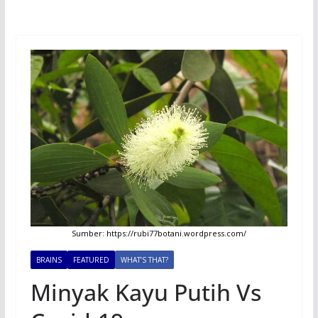
Sumber: https://rubi77botani.wordpress.com/
BRAINS
FEATURED
WHAT’S THAT?
Minyak Kayu Putih Vs