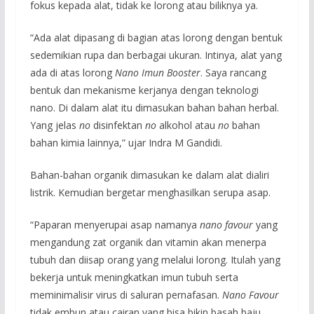
fokus kepada alat, tidak ke lorong atau biliknya ya.
“Ada alat dipasang di bagian atas lorong dengan bentuk
sedemikian rupa dan berbagai ukuran. Intinya, alat yang
ada di atas lorong
Nano Imun Booster
. Saya rancang
bentuk dan mekanisme kerjanya dengan teknologi
nano. Di dalam alat itu dimasukan bahan bahan herbal.
Yang jelas
no
disinfektan
no
alkohol atau
no
bahan
bahan kimia lainnya,” ujar Indra M Gandidi.
Bahan-bahan organik dimasukan ke dalam alat dialiri
listrik. Kemudian bergetar menghasilkan serupa asap.
“Paparan menyerupai asap namanya
nano favour
yang
mengandung zat organik dan vitamin akan menerpa
tubuh dan diisap orang yang melalui lorong. Itulah yang
bekerja untuk meningkatkan imun tubuh serta
meminimalisir virus di saluran pernafasan.
Nano Favour
tidak embun atau cairan yang bisa bikin basah baju