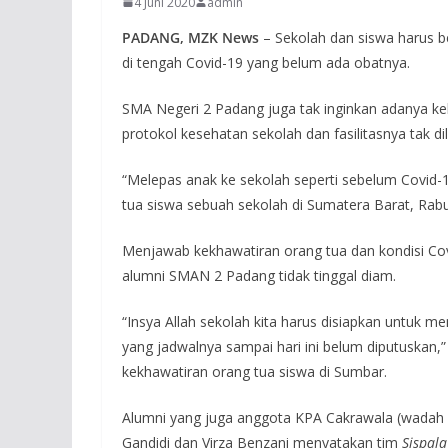
4 Juni 2020
admin
PADANG, MZK News
– Sekolah dan siswa harus b
di tengah Covid-19 yang belum ada obatnya.
SMA Negeri 2 Padang juga tak inginkan adanya ke
protokol kesehatan sekolah dan fasilitasnya tak di
“Melepas anak ke sekolah seperti sebelum Covid-1
tua siswa sebuah sekolah di Sumatera Barat, Rabu
Menjawab kekhawatiran orang tua dan kondisi Co
alumni SMAN 2 Padang tidak tinggal diam.
“Insya Allah sekolah kita harus disiapkan untuk m
yang jadwalnya sampai hari ini belum diputuskan
kekhawatiran orang tua siswa di Sumbar.
Alumni yang juga anggota KPA Cakrawala (wadah a
Gandidi dan Virza Benzani menyatakan tim
Sispal