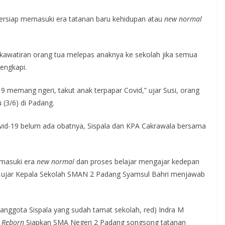
ersiap memasuki era tatanan baru kehidupan atau
new normal
kawatiran orang tua melepas anaknya ke sekolah jika semua
lengkapi.
9 memang ngeri, takut anak terpapar Covid,” ujar Susi, orang
 (3/6) di Padang.
vid-19 belum ada obatnya, Sispala dan KPA Cakrawala bersama
emasuki era
new normal
dan proses belajar mengajar kedepan
,” ujar Kepala Sekolah SMAN 2 Padang Syamsul Bahri menjawab
nggota Sispala yang sudah tamat sekolah, red) Indra M
a Reborn
Siapkan SMA Negeri 2 Padang songsong tatanan