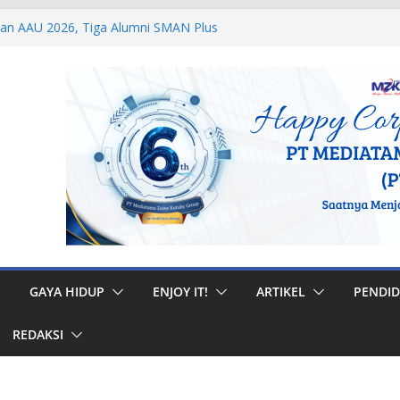
dan AAU 2026, Tiga Alumni SMAN Plus
stasi Membanggakan
egal di Musi Banyuasin, Efriadi Buka Suara
an Putusan PA
 Taruna Akpol Dampingi Siswa Sekolah
Taruna Bhakti 2026
anan Prajurit, Kodaeral V Hadiri Syukuran
BRI Surabaya
 Internasional, Personel Lanud Sulaiman
 Peserta World Boomerang Championship
GAYA HIDUP
ENJOY IT!
ARTIKEL
PENDID
REDAKSI