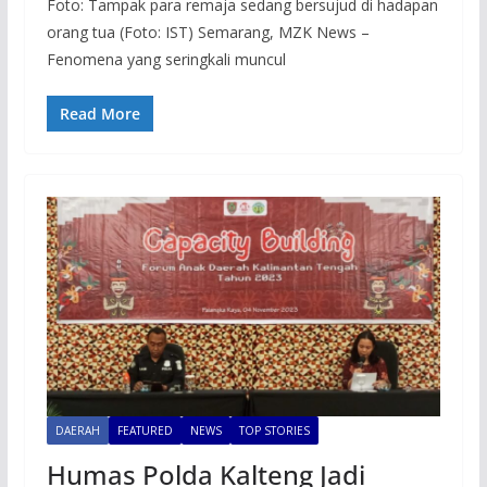
Foto: Tampak para remaja sedang bersujud di hadapan
orang tua (Foto: IST) Semarang, MZK News –
Fenomena yang seringkali muncul
Read More
DAERAH
FEATURED
NEWS
TOP STORIES
Humas Polda Kalteng Jadi