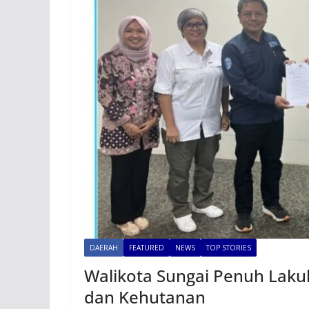
DAERAH
FEATURED
NEWS
TOP STORIES
Walikota Sungai Penuh Laku
dan Kehutanan