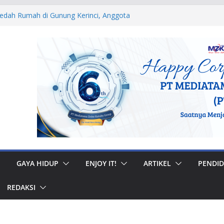
edah Rumah di Gunung Kerinci, Anggota
 Pastikan Bantuan Tepat Sasaran
i Perda Nomor 8 Tahun 2021 di Pasaman
Dorong Penguatan Pemerintahan Nagari
Nomor 4 Tahun 2023 di Ketaping, Sitti Izzati
 Bangun Budaya Sadar Bencana
a Nomor 5 Tahun 2020, Ketua DPRD Sumbar
Pentingnya Kolaborasi Menjaga Ketertiban
i Ular dan Tawon, Damkar Sungai Penuh
s Non-Kebakaran
GAYA HIDUP
ENJOY IT!
ARTIKEL
PENDID
REDAKSI