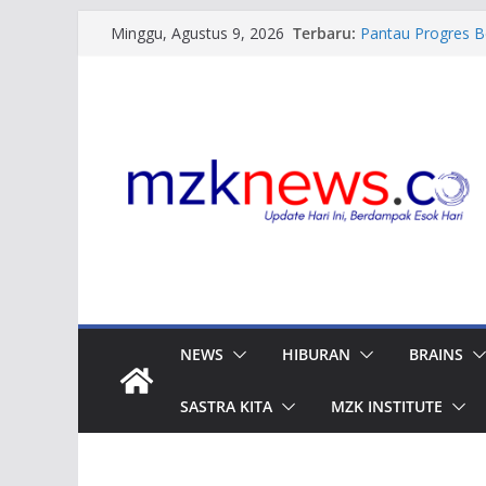
Skip
Terbaru:
Pantau Progres B
Minggu, Agustus 9, 2026
to
DPRD Joni Efendi
Gelar Sosialisas
content
Barat, Ali Muda 
Sosialisasi Perda 
Aziz Ajak Warga
Sosialisasi Perd
Muhidi Tekankan 
Dominasi Evakuas
Tangani 26 Kasu
NEWS
HIBURAN
BRAINS
SASTRA KITA
MZK INSTITUTE