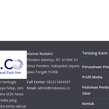
Tentang Kami
Alamat Redaksi:
Pendem Sidorejo, RT. 01/RW. 01
Desa Pendem, Kabupaten Jepara,
Perusahaan Pen
Jawa Tengah 59458
Profil Media
n berbagai
Call Center
: 082211604347
Pedoman Pembe
gaya hidup, seni
Email
: admin@mzknews.co
Siber
online MZK News
media yang
Kontak
ta-berita aktual,