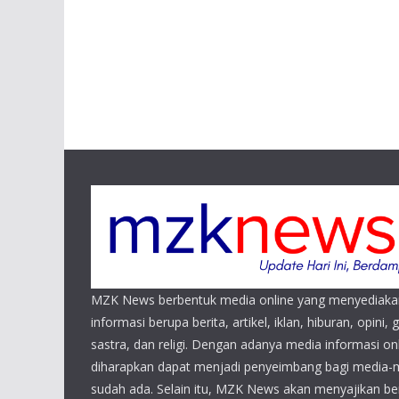
MZK News berbentuk media online yang menyediaka
informasi berupa berita, artikel, iklan, hiburan, opini, 
sastra, dan religi. Dengan adanya media informasi 
diharapkan dapat menjadi penyeimbang bagi media-
sudah ada. Selain itu, MZK News akan menyajikan beri