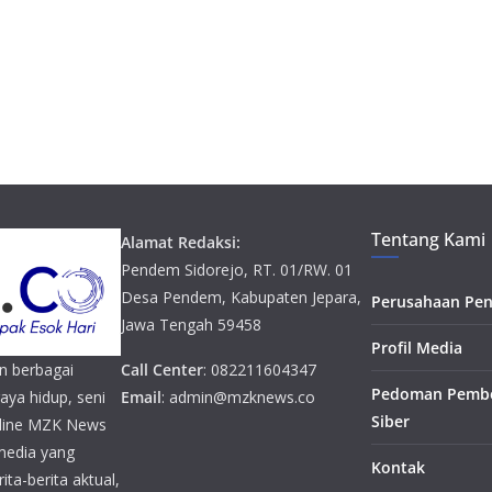
Tentang Kami
Alamat Redaksi:
Pendem Sidorejo, RT. 01/RW. 01
Desa Pendem, Kabupaten Jepara,
Perusahaan Pen
Jawa Tengah 59458
Profil Media
n berbagai
Call Center
: 082211604347
Pedoman Pembe
gaya hidup, seni
Email
: admin@mzknews.co
Siber
online MZK News
media yang
Kontak
ta-berita aktual,