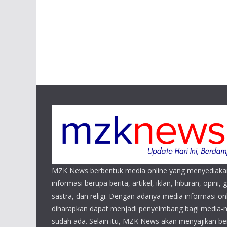
MZK News berbentuk media online yang menyediaka
informasi berupa berita, artikel, iklan, hiburan, opini, 
sastra, dan religi. Dengan adanya media informasi 
diharapkan dapat menjadi penyeimbang bagi media-
sudah ada. Selain itu, MZK News akan menyajikan beri