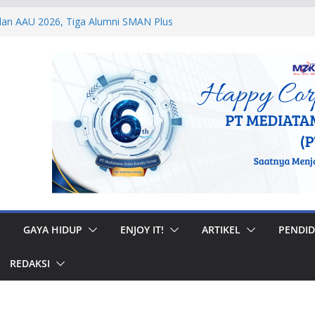
dan AAU 2026, Tiga Alumni SMAN Plus
estasi Membanggakan
egal di Musi Banyuasin, Efriadi Buka Suara
an Putusan PA
2 Taruna Akpol Dampingi Siswa Sekolah
 Taruna Bhakti 2026
anan Prajurit, Kodaeral V Hadiri Syukuran
BRI Surabaya
i Internasional, Personel Lanud Sulaiman
 Peserta World Boomerang Championship
GAYA HIDUP
ENJOY IT!
ARTIKEL
PENDID
REDAKSI