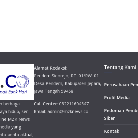
Tentang Kami
Alamat Redaksi:
Pendem Sidorejo, RT. 01/RW. 01
Desa Pendem, Kabupaten Jepara,
Perusahaan Pen
Jawa Tengah 59458
Profil Media
n berbagai
Call Center
: 082211604347
Pedoman Pembe
gaya hidup, seni
Email
: admin@mzknews.co
Siber
online MZK News
media yang
Kontak
ta-berita aktual,