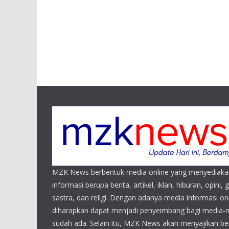
MZK News berbentuk media online yang menyediaka
informasi berupa berita, artikel, iklan, hiburan, opini, 
sastra, dan religi. Dengan adanya media informasi 
diharapkan dapat menjadi penyeimbang bagi media-
sudah ada. Selain itu, MZK News akan menyajikan beri