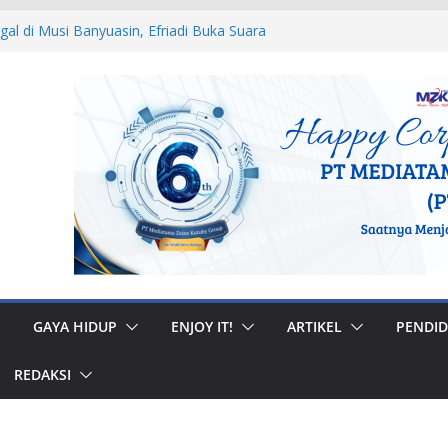
egal di Musi Banyuasin, Efriadi Buka Suara
n Putusan PA
 Ular dan Tawon, Damkar Sungai Penuh
Non-Kebakaran
dah Rumah di Gunung Kerinci, Anggota
astikan Bantuan Tepat Sasaran
W, Bupati Bursah Zarnubi Inisiasi
ih di Kota Lahat
 Muhidi Ajak Masyarakat Bangun
ntuk Jaga Ketertiban Sosial
GAYA HIDUP
ENJOY IT!
ARTIKEL
PENDID
REDAKSI