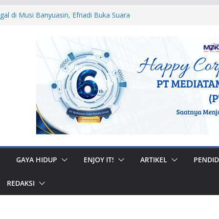
egal di Musi Banyuasin, Efriadi Buka Suara
n Putusan PA
 Ular dan Tawon, Damkar Sungai Penuh
Non-Kebakaran
dah Rumah di Gunung Kerinci, Anggota
astikan Bantuan Tepat Sasaran
W, Bupati Bursah Zarnubi Inisiasi
ih di Kota Lahat
 Muhidi Ajak Masyarakat Bangun
ntuk Jaga Ketertiban Sosial
GAYA HIDUP
ENJOY IT!
ARTIKEL
PENDID
REDAKSI