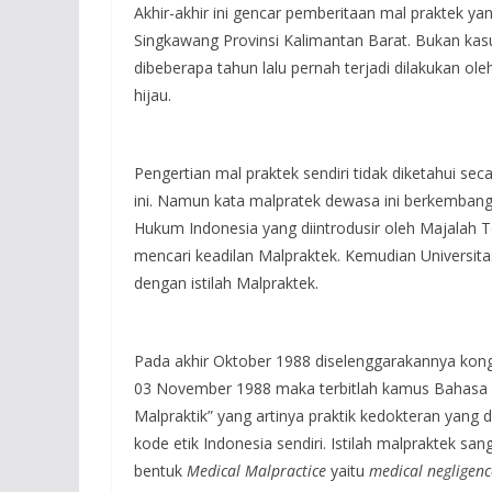
Akhir-akhir ini gencar pemberitaan mal praktek ya
Singkawang Provinsi Kalimantan Barat. Bukan kasu
dibeberapa tahun lalu pernah terjadi dilakukan o
hijau.
Pengertian mal praktek sendiri tidak diketahui sec
ini. Namun kata malpratek dewasa ini berkemba
Hukum Indonesia yang diintrodusir oleh Majalah
mencari keadilan Malpraktek. Kemudian Universi
dengan istilah Malpraktek.
Pada akhir Oktober 1988 diselenggarakannya kong
03 November 1988 maka terbitlah kamus Bahasa I
Malpraktik” yang artinya praktik kedokteran yang 
kode etik Indonesia sendiri. Istilah malpraktek sa
bentuk
Medical Malpractice
yaitu
medical negligen