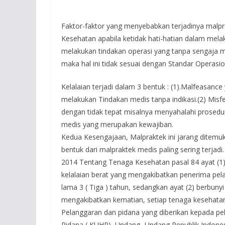
Faktor-faktor yang menyebabkan terjadinya malpra
Kesehatan apabila ketidak hati-hatian dalam mela
melakukan tindakan operasi yang tanpa sengaja me
maka hal ini tidak sesuai dengan Standar Operasi
Kelalaian terjadi dalam 3 bentuk : (1).Malfeasan
melakukan Tindakan medis tanpa indikasi.(2) Misf
dengan tidak tepat misalnya menyahalahi prosedu
medis yang merupakan kewajiban.
Kedua Kesengajaan, Malpraktek ini jarang ditemuka
bentuk dari malpraktek medis paling sering terja
2014 Tentang Tenaga Kesehatan pasal 84 ayat (1
kelalaian berat yang mengakibatkan penerima pela
lama 3 ( Tiga ) tahun, sedangkan ayat (2) berbunyi
mengakibatkan kematian, setiap tenaga kesehatan 
Pelanggaran dan pidana yang diberikan kepada p
Pidana ( KUHP), Undang- Undang Republik Indone