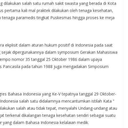
ng dilakukan salah satu rumah sakit swasta yang berada di Kota
s pertama kali mal praktek dilakukan oleh tenaga kesehatan,
leh tenaga paramedis tingkat Puskesmas hingga proses ke meja
ara ekplisit dalam aturan hukum positif di Indonesia pada saat
ng sejak dipergunakannya dalam symposium Gerakan Mahasiswa
 Tempo nomor 35 tanggal 25 Oktober 1986 dalam upaya
tas Pancasila pada tahun 1988 juga mengadakan Simposium
res Bahasa Indonesia yang Ke-V tepatnya tanggal 29 Oktober-
ndonesia salah satu didalamnya mencantumkan istilah Kata “
dilakukan salah atau tidak tepat, menyalahi Undang-undang atau
ngat terkenal dikalangan tenaga kesehatan sendiri sebagai suatu
ce
yang dalam Bahasa Indonesia kelalaian medik.