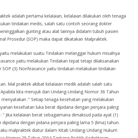
ktek adalah pertama kelalaian, kelalaian dilakukan oleh tenaga
kukan tindakan medis, salah satu contoh seorang dokter
ninggalkan gunting atau alat lainnya didalam tubuh pasien
onal Prosedur (SOP) maka dapat dikatakan Malpraktek.
ce yaitu melakukan suatu Tindakan melanggar hukum misalnya
easance yaitu melakukan Tindakan tepat tetapi dilaksanakan
r SOP (3) Nonfeasance yaitu tindakan melakukan tindakan
n. Mal praktek akibat kelalaian medik adalah salah satu
di. Apabila kita merujuk dari Undang-Undang Nomor 36 Tahun
) menyatakan :” Setiap tenaga kesehatan yang melakukan
yanan kesehatan luka berat dipidana dengan penjara paling
 : “ Jika kelalaian berat sebagaimana dimaksud pada ayat (1)
dipidana dengan pidana penjara paling lama 5 (lima) tahun.
elaku malpraktek diatur dalam Kitab Undang-Undang Hukum
sia Nomor 29 Tahun 2004 Tentang Praktik Kedokteran,